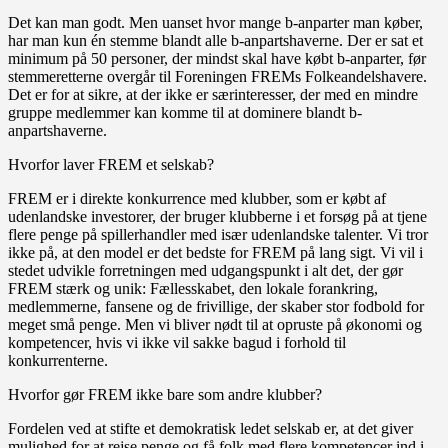
Det kan man godt. Men uanset hvor mange b-anparter man køber,
har man kun én stemme blandt alle b-anpartshaverne. Der er sat et
minimum på 50 personer, der mindst skal have købt b-anparter, før
stemmeretterne overgår til Foreningen FREMs Folkeandelshavere.
Det er for at sikre, at der ikke er særinteresser, der med en mindre
gruppe medlemmer kan komme til at dominere blandt b-
anpartshaverne.
Hvorfor laver FREM et selskab?
FREM er i direkte konkurrence med klubber, som er købt af
udenlandske investorer, der bruger klubberne i et forsøg på at tjene
flere penge på spillerhandler med især udenlandske talenter. Vi tror
ikke på, at den model er det bedste for FREM på lang sigt. Vi vil i
stedet udvikle forretningen med udgangspunkt i alt det, der gør
FREM stærk og unik: Fællesskabet, den lokale forankring,
medlemmerne, fansene og de frivillige, der skaber stor fodbold for
meget små penge. Men vi bliver nødt til at opruste på økonomi og
kompetencer, hvis vi ikke vil sakke bagud i forhold til
konkurrenterne.
Hvorfor gør FREM ikke bare som andre klubber?
Fordelen ved at stifte et demokratisk ledet selskab er, at det giver
mulighed for at rejse penge og få folk med flere kompetencer ind i