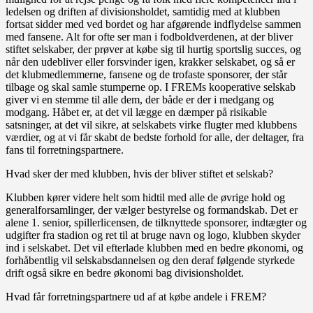
ledelsen og driften af divisionsholdet, samtidig med at klubben
fortsat sidder med ved bordet og har afgørende indflydelse sammen
med fansene. Alt for ofte ser man i fodboldverdenen, at der bliver
stiftet selskaber, der prøver at købe sig til hurtig sportslig succes, og
når den udebliver eller forsvinder igen, krakker selskabet, og så er
det klubmedlemmerne, fansene og de trofaste sponsorer, der står
tilbage og skal samle stumperne op. I FREMs kooperative selskab
giver vi en stemme til alle dem, der både er der i medgang og
modgang. Håbet er, at det vil lægge en dæmper på risikable
satsninger, at det vil sikre, at selskabets virke flugter med klubbens
værdier, og at vi får skabt de bedste forhold for alle, der deltager, fra
fans til forretningspartnere.
Hvad sker der med klubben, hvis der bliver stiftet et selskab?
Klubben kører videre helt som hidtil med alle de øvrige hold og
generalforsamlinger, der vælger bestyrelse og formandskab. Det er
alene 1. senior, spillerlicensen, de tilknyttede sponsorer, indtægter og
udgifter fra stadion og ret til at bruge navn og logo, klubben skyder
ind i selskabet. Det vil efterlade klubben med en bedre økonomi, og
forhåbentlig vil selskabsdannelsen og den deraf følgende styrkede
drift også sikre en bedre økonomi bag divisionsholdet.
Hvad får forretningspartnere ud af at købe andele i FREM?