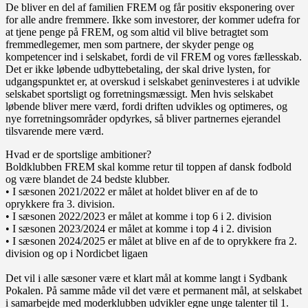
De bliver en del af familien FREM og får positiv eksponering over
for alle andre fremmere. Ikke som investorer, der kommer udefra for
at tjene penge på FREM, og som altid vil blive betragtet som
fremmedlegemer, men som partnere, der skyder penge og
kompetencer ind i selskabet, fordi de vil FREM og vores fællesskab.
Det er ikke løbende udbyttebetaling, der skal drive lysten, for
udgangspunktet er, at overskud i selskabet geninvesteres i at udvikle
selskabet sportsligt og forretningsmæssigt. Men hvis selskabet
løbende bliver mere værd, fordi driften udvikles og optimeres, og
nye forretningsområder opdyrkes, så bliver partnernes ejerandel
tilsvarende mere værd.
Hvad er de sportslige ambitioner?
Boldklubben FREM skal komme retur til toppen af dansk fodbold
og være blandet de 24 bedste klubber.
• I sæsonen 2021/2022 er målet at holdet bliver en af de to
oprykkere fra 3. division.
• I sæsonen 2022/2023 er målet at komme i top 6 i 2. division
• I sæsonen 2023/2024 er målet at komme i top 4 i 2. division
• I sæsonen 2024/2025 er målet at blive en af de to oprykkere fra 2.
division og op i Nordicbet ligaen
Det vil i alle sæsoner være et klart mål at komme langt i Sydbank
Pokalen. På samme måde vil det være et permanent mål, at selskabet
i samarbejde med moderklubben udvikler egne unge talenter til 1.