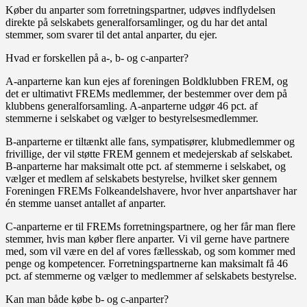
Køber du anparter som forretningspartner, udøves indflydelsen
direkte på selskabets generalforsamlinger, og du har det antal
stemmer, som svarer til det antal anparter, du ejer.
Hvad er forskellen på a-, b- og c-anparter?
A-anparterne kan kun ejes af foreningen Boldklubben FREM, og
det er ultimativt FREMs medlemmer, der bestemmer over dem på
klubbens generalforsamling. A-anparterne udgør 46 pct. af
stemmerne i selskabet og vælger to bestyrelsesmedlemmer.
B-anparterne er tiltænkt alle fans, sympatisører, klubmedlemmer og
frivillige, der vil støtte FREM gennem et medejerskab af selskabet.
B-anparterne har maksimalt otte pct. af stemmerne i selskabet, og
vælger et medlem af selskabets bestyrelse, hvilket sker gennem
Foreningen FREMs Folkeandelshavere, hvor hver anpartshaver har
én stemme uanset antallet af anparter.
C-anparterne er til FREMs forretningspartnere, og her får man flere
stemmer, hvis man køber flere anparter. Vi vil gerne have partnere
med, som vil være en del af vores fællesskab, og som kommer med
penge og kompetencer. Forretningspartnerne kan maksimalt få 46
pct. af stemmerne og vælger to medlemmer af selskabets bestyrelse.
Kan man både købe b- og c-anparter?