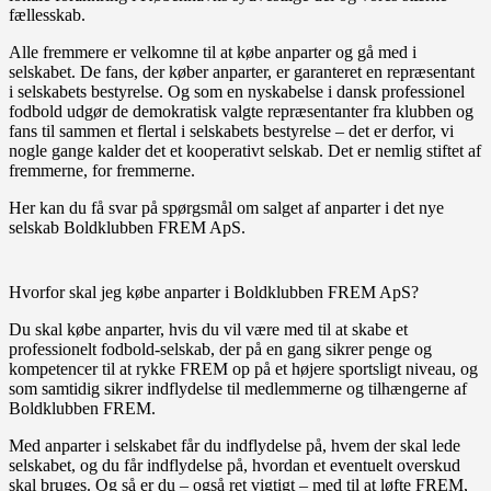
fællesskab.
Alle fremmere er velkomne til at købe anparter og gå med i
selskabet. De fans, der køber anparter, er garanteret en repræsentant
i selskabets bestyrelse. Og som en nyskabelse i dansk professionel
fodbold udgør de demokratisk valgte repræsentanter fra klubben og
fans til sammen et flertal i selskabets bestyrelse – det er derfor, vi
nogle gange kalder det et kooperativt selskab. Det er nemlig stiftet af
fremmerne, for fremmerne.
Her kan du få svar på spørgsmål om salget af anparter i det nye
selskab Boldklubben FREM ApS.
Hvorfor skal jeg købe anparter i Boldklubben FREM ApS?
Du skal købe anparter, hvis du vil være med til at skabe et
professionelt fodbold-selskab, der på en gang sikrer penge og
kompetencer til at rykke FREM op på et højere sportsligt niveau, og
som samtidig sikrer indflydelse til medlemmerne og tilhængerne af
Boldklubben FREM.
Med anparter i selskabet får du indflydelse på, hvem der skal lede
selskabet, og du får indflydelse på, hvordan et eventuelt overskud
skal bruges. Og så er du – også ret vigtigt – med til at løfte FREM,