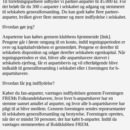
Til forretningspartnere udbyder vi partner-anparter til 45.000 kr. For
det beløb får du 300 c-anparter i selskabet og adgang og stemmeret
til selskabets generalforsamling. Du kan godt købe flere partner-
anparter, hvilket giver flere stemmer og mere indflydelse i selskabet.
Hvordan gør jeg?
Anparterne kan købes gennem klubbens hjemmeside [link].
Pengene går i første omgang til en konto, indtil tegningsperioden er
ovre og kapitaludvidelsen er gennemført. Pengene er derefter til
selskabets disposition og udgør derefter selskabets egenkapital. Når
tegningsperioden er slut, bliver alle anpartshavere skrevet i
selskabets ejerbog, får et anpartsbevis og vil efterfølgende blive
indkaldt til generalforsamling i selskabet eller i foreningen for b-
anpartshavere.
Hvordan får jeg indflydelse?
Køber du fan-anparter, varetages indflydelsen gennem Foreningen
FREMs Folkeandelshavere, hvor hver b-anpartshaver har en
stemme uanset antallet af anparter, og hvor alle b-anpartshavere har
pligt til at blive medlem. Gennem foreningen sendes repræsentanter
til selskabets generalforsamling og bestyrelse. Foreningen oprettes,
når der er mindst 50 personer, der har købt b-anparter. Indtil da
varetages stemmeretten af Boldklubben FREM.