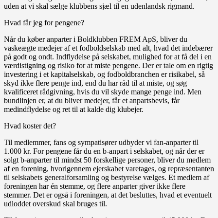
uden at vi skal sælge klubbens sjæl til en udenlandsk rigmand.
Hvad får jeg for pengene?
Når du køber anparter i Boldklubben FREM ApS, bliver du
vaskeægte medejer af et fodboldselskab med alt, hvad det indebærer
på godt og ondt. Indflydelse på selskabet, mulighed for at få del i en
værdistigning og risiko for at miste pengene. Der er tale om en rigtig
investering i et kapitalselskab, og fodboldbranchen er risikabel, så
skyd ikke flere penge ind, end du har råd til at miste, og søg
kvalificeret rådgivning, hvis du vil skyde mange penge ind. Men
bundlinjen er, at du bliver medejer, får et anpartsbevis, får
medindflydelse og ret til at kalde dig klubejer.
Hvad koster det?
Til medlemmer, fans og sympatisører udbyder vi fan-anparter til
1.000 kr. For pengene får du en b-anpart i selskabet, og når der er
solgt b-anparter til mindst 50 forskellige personer, bliver du medlem
af en forening, hvorigennem ejerskabet varetages, og repræsentanten
til selskabets generalforsamling og bestyrelse vælges. Et medlem af
foreningen har én stemme, og flere anparter giver ikke flere
stemmer. Det er også i foreningen, at det besluttes, hvad et eventuelt
udloddet overskud skal bruges til.